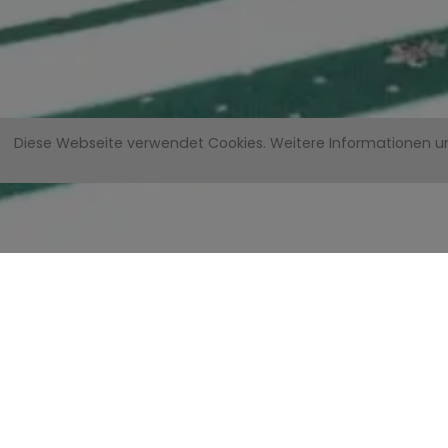
Diese Webseite verwendet Cookies.
Weitere Informationen u
Appartement 5
2 separate Schlafzimmer (eines mit eigenem Bad
Wohnschlafraum mit Sitz- & Essecke und Küche
Großer Balkon in zwei Richtungen